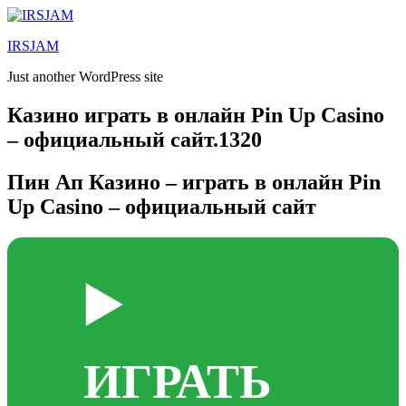
Lewati
ke
IRSJAM
konten
Just another WordPress site
Казино играть в онлайн Pin Up Casino
– официальный сайт.1320
Пин Ап Казино – играть в онлайн Pin
Up Casino – официальный сайт
▶️
ИГРАТЬ