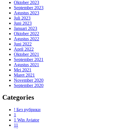
Oktober 2023
September 2023
Agustus 2023
Juli 2023
Juni 2023
Januari 2023
Oktober 2022
Agustus 2022
Juni 2022
April 2022
Oktober 2021
September 2021
Agustus 2021
Mei 2021
Maret 2021
November 2020
September 2020
Categories
! Без рубрики
1
1 Win Aviator
11