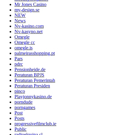
Mr Jones Casino
my-design.se
NEW
News
Nv-kasino.com
Nv-kasyno.net
Omegle
Omegle cc
omegle.is
palmeirasshopping.pt
Pars
pdrc
Pensionheide.de
Peraturan BPJS
Peraturan Pemerintah
Peraturan Presiden
pinco
Playjonnykasino.de
porndude
porngames
Post
Posts
progressivefilmclub.ie
Public
radioelquina.cl