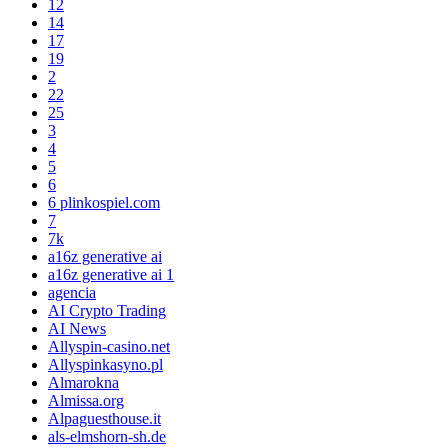
12
14
17
19
2
22
25
3
4
5
6
6 plinkospiel.com
7
7k
a16z generative ai
a16z generative ai 1
agencia
AI Crypto Trading
AI News
Allyspin-casino.net
Allyspinkasyno.pl
Almarokna
Almissa.org
Alpaguesthouse.it
als-elmshorn-sh.de