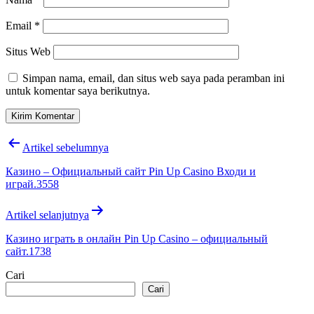
Email
*
Situs Web
Simpan nama, email, dan situs web saya pada peramban ini
untuk komentar saya berikutnya.
Navigasi
Artikel sebelumnya
pos
Казино – Официальный сайт Pin Up Casino Входи и
играй.3558
Artikel selanjutnya
Казино играть в онлайн Pin Up Casino – официальный
сайт.1738
Cari
Cari