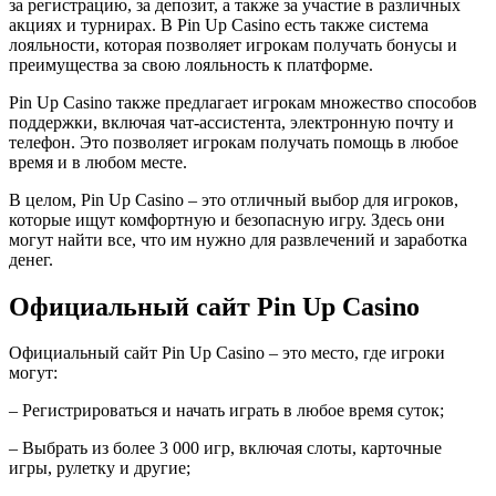
за регистрацию, за депозит, а также за участие в различных
акциях и турнирах. В Pin Up Casino есть также система
лояльности, которая позволяет игрокам получать бонусы и
преимущества за свою лояльность к платформе.
Pin Up Casino также предлагает игрокам множество способов
поддержки, включая чат-ассистента, электронную почту и
телефон. Это позволяет игрокам получать помощь в любое
время и в любом месте.
В целом, Pin Up Casino – это отличный выбор для игроков,
которые ищут комфортную и безопасную игру. Здесь они
могут найти все, что им нужно для развлечений и заработка
денег.
Официальный сайт Pin Up Casino
Официальный сайт Pin Up Casino – это место, где игроки
могут:
– Регистрироваться и начать играть в любое время суток;
– Выбрать из более 3 000 игр, включая слоты, карточные
игры, рулетку и другие;