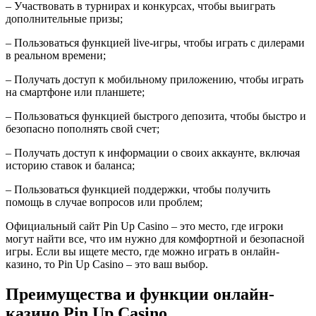
– Участвовать в турнирах и конкурсах, чтобы выиграть
дополнительные призы;
– Пользоваться функцией live-игры, чтобы играть с дилерами
в реальном времени;
– Получать доступ к мобильному приложению, чтобы играть
на смартфоне или планшете;
– Пользоваться функцией быстрого депозита, чтобы быстро и
безопасно пополнять свой счет;
– Получать доступ к информации о своих аккаунте, включая
историю ставок и баланса;
– Пользоваться функцией поддержки, чтобы получить
помощь в случае вопросов или проблем;
Официальный сайт Pin Up Casino – это место, где игроки
могут найти все, что им нужно для комфортной и безопасной
игры. Если вы ищете место, где можно играть в онлайн-
казино, то Pin Up Casino – это ваш выбор.
Преимущества и функции онлайн-
казино Pin Up Casino