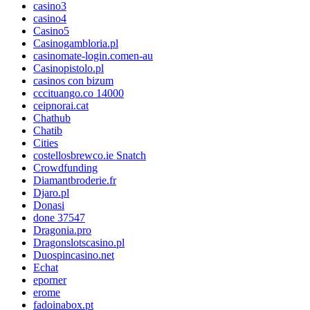
casino3
casino4
Casino5
Casinogambloria.pl
casinomate-login.comen-au
Casinopistolo.pl
casinos con bizum
cccituango.co 14000
ceipnorai.cat
Chathub
Chatib
Cities
costellosbrewco.ie Snatch
Crowdfunding
Diamantbroderie.fr
Djaro.pl
Donasi
done 37547
Dragonia.pro
Dragonslotscasino.pl
Duospincasino.net
Echat
eporner
erome
fadoinabox.pt