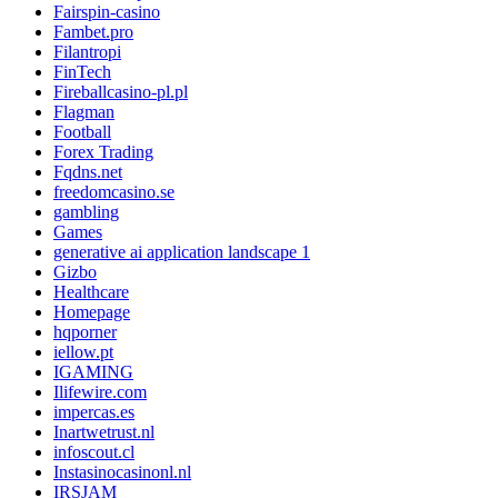
Fairspin-casino
Fambet.pro
Filantropi
FinTech
Fireballcasino-pl.pl
Flagman
Football
Forex Trading
Fqdns.net
freedomcasino.se
gambling
Games
generative ai application landscape 1
Gizbo
Healthcare
Homepage
hqporner
iellow.pt
IGAMING
Ilifewire.com
impercas.es
Inartwetrust.nl
infoscout.cl
Instasinocasinonl.nl
IRSJAM