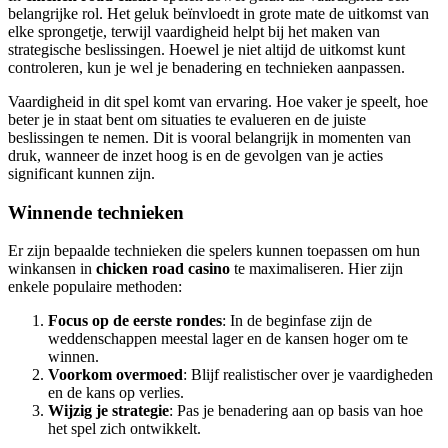
belangrijke rol. Het geluk beïnvloedt in grote mate de uitkomst van
elke sprongetje, terwijl vaardigheid helpt bij het maken van
strategische beslissingen. Hoewel je niet altijd de uitkomst kunt
controleren, kun je wel je benadering en technieken aanpassen.
Vaardigheid in dit spel komt van ervaring. Hoe vaker je speelt, hoe
beter je in staat bent om situaties te evalueren en de juiste
beslissingen te nemen. Dit is vooral belangrijk in momenten van
druk, wanneer de inzet hoog is en de gevolgen van je acties
significant kunnen zijn.
Winnende technieken
Er zijn bepaalde technieken die spelers kunnen toepassen om hun
winkansen in
chicken road casino
te maximaliseren. Hier zijn
enkele populaire methoden:
Focus op de eerste rondes
: In de beginfase zijn de
weddenschappen meestal lager en de kansen hoger om te
winnen.
Voorkom overmoed
: Blijf realistischer over je vaardigheden
en de kans op verlies.
Wijzig je strategie
: Pas je benadering aan op basis van hoe
het spel zich ontwikkelt.