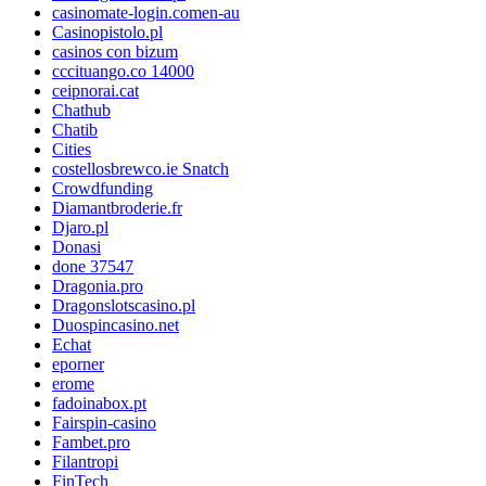
casinomate-login.comen-au
Casinopistolo.pl
casinos con bizum
cccituango.co 14000
ceipnorai.cat
Chathub
Chatib
Cities
costellosbrewco.ie Snatch
Crowdfunding
Diamantbroderie.fr
Djaro.pl
Donasi
done 37547
Dragonia.pro
Dragonslotscasino.pl
Duospincasino.net
Echat
eporner
erome
fadoinabox.pt
Fairspin-casino
Fambet.pro
Filantropi
FinTech