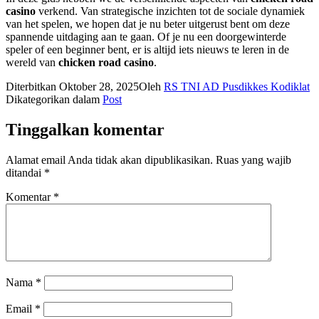
casino
verkend. Van strategische inzichten tot de sociale dynamiek
van het spelen, we hopen dat je nu beter uitgerust bent om deze
spannende uitdaging aan te gaan. Of je nu een doorgewinterde
speler of een beginner bent, er is altijd iets nieuws te leren in de
wereld van
chicken road casino
.
Diterbitkan
Oktober 28, 2025
Oleh
RS TNI AD Pusdikkes Kodiklat
Dikategorikan dalam
Post
Tinggalkan komentar
Alamat email Anda tidak akan dipublikasikan.
Ruas yang wajib
ditandai
*
Komentar
*
Nama
*
Email
*