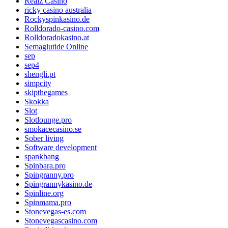
Realz Casino
ricky casino australia
Rockyspinkasino.de
Rolldorado-casino.com
Rolldoradokasino.at
Semaglutide Online
sep
sep4
shengli.pt
simpcity
skipthegames
Skokka
Slot
Slotlounge.pro
smokacecasino.se
Sober living
Software development
spankbang
Spinbara.pro
Spingranny.pro
Spingrannykasino.de
Spinline.org
Spinmama.pro
Stonevegas-es.com
Stonevegascasino.com