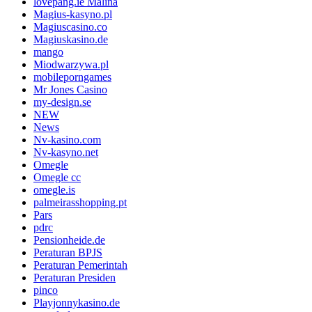
lovepang.ie Malina
Magius-kasyno.pl
Magiuscasino.co
Magiuskasino.de
mango
Miodwarzywa.pl
mobileporngames
Mr Jones Casino
my-design.se
NEW
News
Nv-kasino.com
Nv-kasyno.net
Omegle
Omegle cc
omegle.is
palmeirasshopping.pt
Pars
pdrc
Pensionheide.de
Peraturan BPJS
Peraturan Pemerintah
Peraturan Presiden
pinco
Playjonnykasino.de