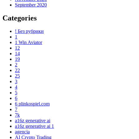
September 2020
Categories
! Без рубрики
1
1 Win Aviator
12
14
19
2
22
25
3
4
5
6
6 plinkospiel.com
7
7k
a16z generative ai
a16z generative ai 1
agencia
AI Crypto Trading