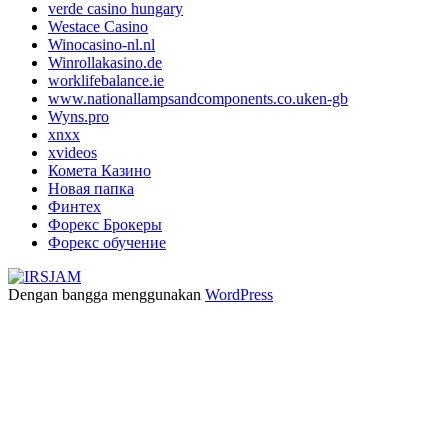
verde casino hungary
Westace Casino
Winocasino-nl.nl
Winrollakasino.de
worklifebalance.ie
www.nationallampsandcomponents.co.uken-gb
Wyns.pro
xnxx
xvideos
Комета Казино
Новая папка
Финтех
Форекс Брокеры
Форекс обучение
Dengan bangga menggunakan
WordPress