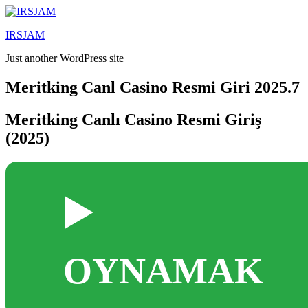
Lewati
ke
IRSJAM
konten
Just another WordPress site
Meritking Canl Casino Resmi Giri 2025.7
Meritking Canlı Casino Resmi Giriş
(2025)
▶️
OYNAMAK