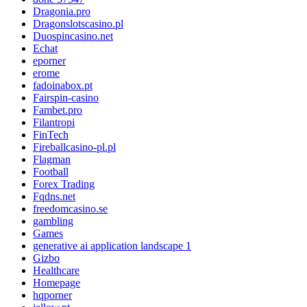
Dragonia.pro
Dragonslotscasino.pl
Duospincasino.net
Echat
eporner
erome
fadoinabox.pt
Fairspin-casino
Fambet.pro
Filantropi
FinTech
Fireballcasino-pl.pl
Flagman
Football
Forex Trading
Fqdns.net
freedomcasino.se
gambling
Games
generative ai application landscape 1
Gizbo
Healthcare
Homepage
hqporner