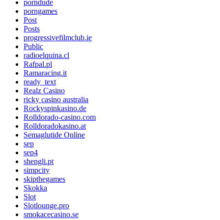
porndude
porngames
Post
Posts
progressivefilmclub.ie
Public
radioelquina.cl
Rafpal.pl
Ramaracing.it
ready_text
Realz Casino
ricky casino australia
Rockyspinkasino.de
Rolldorado-casino.com
Rolldoradokasino.at
Semaglutide Online
sep
sep4
shengli.pt
simpcity
skipthegames
Skokka
Slot
Slotlounge.pro
smokacecasino.se