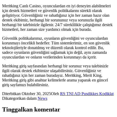
Meritking Canlı Casino, oyunculardan en iyi deneyim alabilmeleri
için destek hizmetleri ve güvenlik politikalarını sürekli olarak
geliştiriyor. Güvenliğiniz ve rahatlığınız için her zaman hazır olan
destek ekibimiz, herhangi bir sorununuz veya sorunuzla ilgili
herhangi bir talebinizle ilgilenir. 24/7 süreklilikle çalıştığımız destek
hizmetleri, her zaman size yardımcı olmak için burada.
Güvenlik politikalarımız, oyunların güvenliğini ve oyunculardan
korunmayı öncelikli hedefler. Tüm sistemlerimiz, en son güvenlik
teknolojileriyle donatılmış ve düzenli olarak kontrol edilir. Bu,
sadece oyunların güvenliğini sağlamak için değil, aynı zamanda
oyunculardan ve onların verilerinden korunmayı da içerir.
Meritking giriş sayfasından herhangi bir sorunuz veya talebinizle
ilgili olarak destek ekibimize ulaşabilirsiniz. Güvenliğiniz ve
rahatlığınız için her zaman buradayız. Meritking, Merit King,
Meritking giriş gibi anahtar kelimelerle arama yaparak en güncel
giriş sayfamızı bulabilirsiniz.
Diterbitkan
Oktober 30, 2025
Oleh
RS TNI AD Pusdikkes Kodiklat
Dikategorikan dalam
News
Tinggalkan komentar