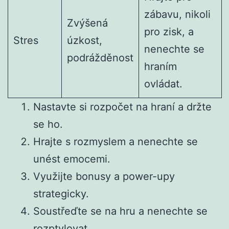
zábavu, nikoli
Zvýšená
pro zisk, a
Stres
úzkost,
nenechte se
podrážděnost
hraním
ovládat.
Nastavte si rozpočet na hraní a držte
se ho.
Hrajte s rozmyslem a nenechte se
unést emocemi.
Využijte bonusy a power-upy
strategicky.
Soustřeďte se na hru a nenechte se
rozptylovat.