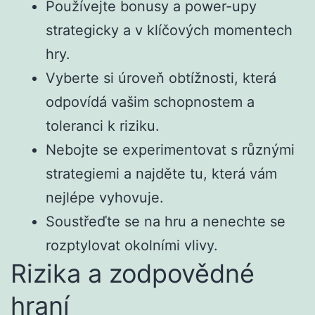
Používejte bonusy a power-upy
strategicky a v klíčových momentech
hry.
Vyberte si úroveň obtížnosti, která
odpovídá vašim schopnostem a
toleranci k riziku.
Nebojte se experimentovat s různými
strategiemi a najděte tu, která vám
nejlépe vyhovuje.
Soustřeďte se na hru a nenechte se
rozptylovat okolními vlivy.
Rizika a zodpovědné
hraní