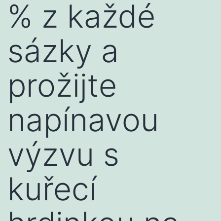
% z každé
sázky a
prožijte
napínavou
výzvu s
kuřecí