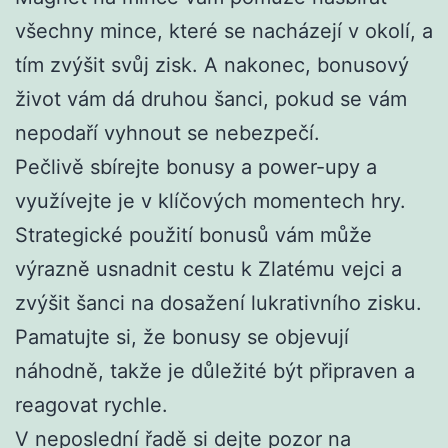
všechny mince, které se nacházejí v okolí, a
tím zvýšit svůj zisk. A nakonec, bonusový
život vám dá druhou šanci, pokud se vám
nepodaří vyhnout se nebezpečí.
Pečlivě sbírejte bonusy a power-upy a
využívejte je v klíčových momentech hry.
Strategické použití bonusů vám může
výrazně usnadnit cestu k Zlatému vejci a
zvýšit šanci na dosažení lukrativního zisku.
Pamatujte si, že bonusy se objevují
náhodně, takže je důležité být připraven a
reagovat rychle.
V neposlední řadě si dejte pozor na