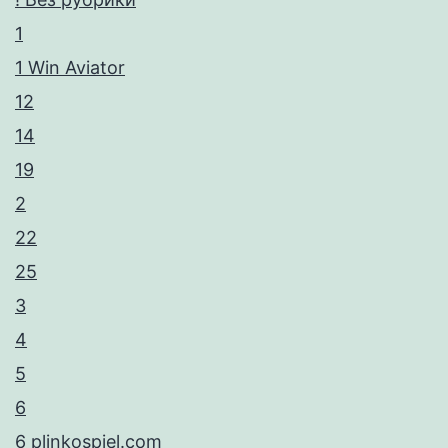
1
1 Win Aviator
12
14
19
2
22
25
3
4
5
6
6 plinkospiel.com