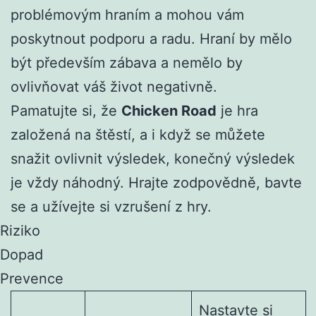
problémovým hraním a mohou vám
poskytnout podporu a radu. Hraní by mělo
být především zábava a nemělo by
ovlivňovat váš život negativně.
Pamatujte si, že
Chicken Road
je hra
založená na štěstí, a i když se můžete
snažit ovlivnit výsledek, konečný výsledek
je vždy náhodný. Hrajte zodpovědně, bavte
se a užívejte si vzrušení z hry.
Riziko
Dopad
Prevence
Nastavte si