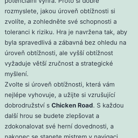
potenciální výhra. Proto si dobře
rozmyslete, jakou úroveň obtížnosti si
zvolíte, a zohledněte své schopnosti a
toleranci k riziku. Hra je navržena tak, aby
byla spravedlivá a zábavná bez ohledu na
úroveň obtížnosti, ale vyšší obtížnost
vyžaduje větší zručnost a strategické
myšlení.
Zvolte si úroveň obtížnosti, která vám
nejlépe vyhovuje, a užijte si vzrušující
dobrodružství s
Chicken Road
. S každou
další hrou se budete zlepšovat a
zdokonalovat své herní dovednosti, a
nakonec se stanete mistrem v navigaci