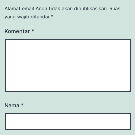
Alamat email Anda tidak akan dipublikasikan.
Ruas
yang wajib ditandai
*
Komentar
*
Nama
*