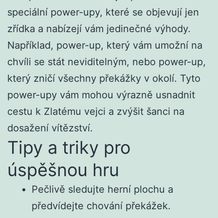
speciální power-upy, které se objevují jen
zřídka a nabízejí vám jedinečné výhody.
Například, power-up, který vám umožní na
chvíli se stát neviditelným, nebo power-up,
který zničí všechny překážky v okolí. Tyto
power-upy vám mohou výrazně usnadnit
cestu k Zlatému vejci a zvýšit šanci na
dosažení vítězství.
Tipy a triky pro
úspěšnou hru
Pečlivě sledujte herní plochu a
předvídejte chování překážek.