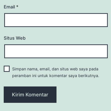
Email
*
Situs Web
Simpan nama, email, dan situs web saya pada
peramban ini untuk komentar saya berikutnya.