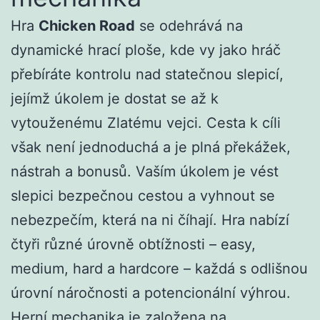
Hra
Chicken Road
se odehrává na
dynamické hrací ploše, kde vy jako hráč
přebíráte kontrolu nad statečnou slepicí,
jejímž úkolem je dostat se až k
vytouženému Zlatému vejci. Cesta k cíli
však není jednoduchá a je plná překážek,
nástrah a bonusů. Vaším úkolem je vést
slepici bezpečnou cestou a vyhnout se
nebezpečím, která na ni číhají. Hra nabízí
čtyři různé úrovně obtížnosti – easy,
medium, hard a hardcore – každá s odlišnou
úrovní náročnosti a potencionální výhrou.
Herní mechanika je založena na