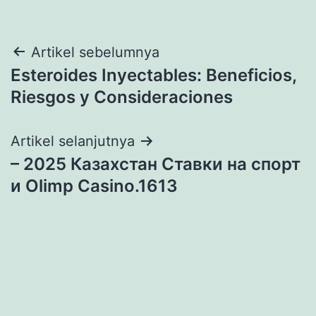
Navigasi
Artikel sebelumnya
Esteroides Inyectables: Beneficios,
pos
Riesgos y Consideraciones
Artikel selanjutnya
– 2025 Казахстан Ставки на спорт
и Olimp Casino.1613