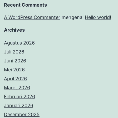
Recent Comments
A WordPress Commenter
mengenai
Hello world!
Archives
Agustus 2026
Juli 2026
Juni 2026
Mei 2026
April 2026
Maret 2026
Februari 2026
Januari 2026
Desember 2025