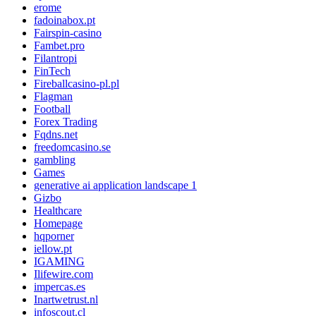
erome
fadoinabox.pt
Fairspin-casino
Fambet.pro
Filantropi
FinTech
Fireballcasino-pl.pl
Flagman
Football
Forex Trading
Fqdns.net
freedomcasino.se
gambling
Games
generative ai application landscape 1
Gizbo
Healthcare
Homepage
hqporner
iellow.pt
IGAMING
Ilifewire.com
impercas.es
Inartwetrust.nl
infoscout.cl