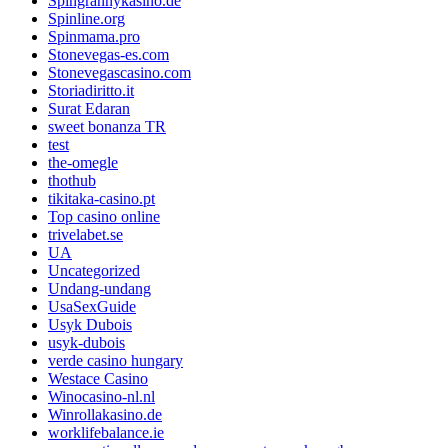
Spingrannykasino.de
Spinline.org
Spinmama.pro
Stonevegas-es.com
Stonevegascasino.com
Storiadiritto.it
Surat Edaran
sweet bonanza TR
test
the-omegle
thothub
tikitaka-casino.pt
Top casino online
trivelabet.se
UA
Uncategorized
Undang-undang
UsaSexGuide
Usyk Dubois
usyk-dubois
verde casino hungary
Westace Casino
Winocasino-nl.nl
Winrollakasino.de
worklifebalance.ie