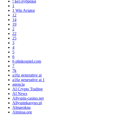
! Без рубрики
1
1 Win Aviator
12
14
19
2
22
25
3
4
5
6
6 plinkospiel.com
7
7k
a16z generative ai
a16z generative ai 1
agencia
AI Crypto Trading
AI News
Allyspin-casino.net
Allyspinkasyno.pl
Almarokna
Almissa.org