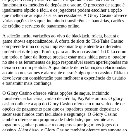
funcionam os métodos de depósito e saque. O processo de saque é
igualmente rápido e fácil, e os jogadores podem escolher a opção
que melhor se adequa às suas necessidades. A Glory Casino oferece
várias opções de saque, incluindo transferências bancárias, cartões
de crédito e serviços de pagamento online.
A seleção inclui variações ao vivo de blackjack, roleta, bacará e
game shows especializados. A oferta de slots do Tiki-Taka Casino
compreende uma coleção impressionante que atende a diferentes
preferências de jogo. Porém, para analisar o cassino TikiTaka como
um todo, o fator da licença precisar estar mais nítida para o jogador
no site e as ferramentas de jogo responsável serem aperfeiçoadas me
deixou com um pé atrás. A quantidade de reclamações relacionadas
ao atraso nos saques é alarmante e isso é algo que o cassino Tikitaka
deve levar em consideração para melhorar a experiência do usuário
e transmitir mais confiança.
O Glory Casino oferece várias opções de saque, incluindo
transferência bancária, cartão de crédito, PayPal e outros. O glory
casino online e a app do Glory Casino oferecem uma variedade de
opções de pagamento para que os jogadores possam depositar e
sacar seus fundos com facilidade e segurança. O Glory Casino
também oferece um programa de fidelidade, que permite aos
jogadores ganhar pontos e recompensas por jogar nos jogos do
cassino. Além disso, o Glory Casino também oferece um suporte ao