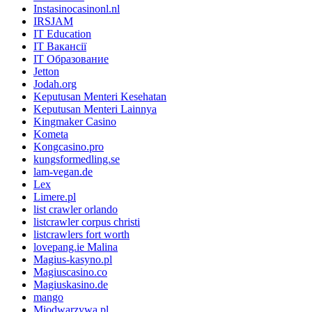
Instasinocasinonl.nl
IRSJAM
IT Education
IT Вакансії
IT Образование
Jetton
Jodah.org
Keputusan Menteri Kesehatan
Keputusan Menteri Lainnya
Kingmaker Casino
Kometa
Kongcasino.pro
kungsformedling.se
lam-vegan.de
Lex
Limere.pl
list crawler orlando
listcrawler corpus christi
listcrawlers fort worth
lovepang.ie Malina
Magius-kasyno.pl
Magiuscasino.co
Magiuskasino.de
mango
Miodwarzywa.pl