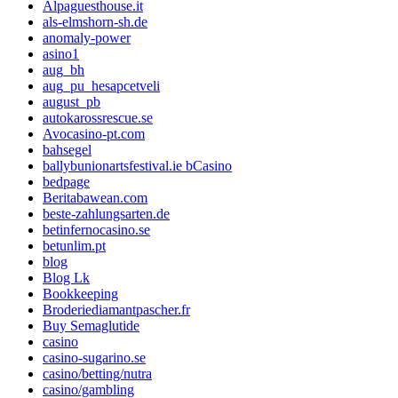
Alpaguesthouse.it
als-elmshorn-sh.de
anomaly-power
asino1
aug_bh
aug_pu_hesapcetveli
august_pb
autokarossrescue.se
Avocasino-pt.com
bahsegel
ballybunionartsfestival.ie bCasino
bedpage
Beritabawean.com
beste-zahlungsarten.de
betinfernocasino.se
betunlim.pt
blog
Blog Lk
Bookkeeping
Broderiediamantpascher.fr
Buy Semaglutide
casino
casino-sugarino.se
casino/betting/nutra
casino/gambling