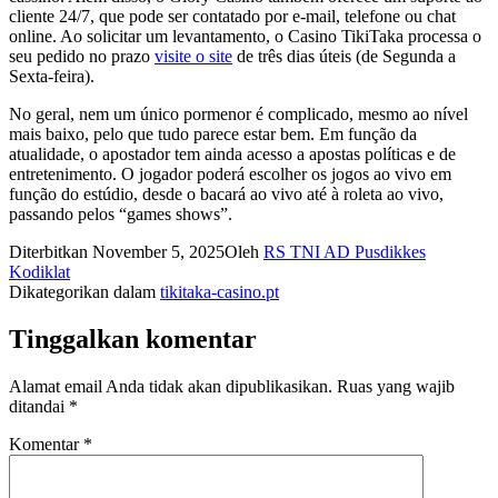
cliente 24/7, que pode ser contatado por e-mail, telefone ou chat
online. Ao solicitar um levantamento, o Casino TikiTaka processa o
seu pedido no prazo
visite o site
de três dias úteis (de Segunda a
Sexta-feira).
No geral, nem um único pormenor é complicado, mesmo ao nível
mais baixo, pelo que tudo parece estar bem. Em função da
atualidade, o apostador tem ainda acesso a apostas políticas e de
entretenimento. O jogador poderá escolher os jogos ao vivo em
função do estúdio, desde o bacará ao vivo até à roleta ao vivo,
passando pelos “games shows”.
Diterbitkan
November 5, 2025
Oleh
RS TNI AD Pusdikkes
Kodiklat
Dikategorikan dalam
tikitaka-casino.pt
Tinggalkan komentar
Alamat email Anda tidak akan dipublikasikan.
Ruas yang wajib
ditandai
*
Komentar
*