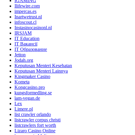
IGAMING
Ilifewire.com
impercas.es
Inartwetrust.nl
infoscout.cl
Instasinocasinonl.nl
IRSJAM
IT Education
IT Вакансії
IT Образование
Jetton
Jodah.org
Keputusan Menteri Kesehatan
Keputusan Menteri Lainnya
Kingmaker Casino
Kometa
Kongcasino.pro
kungsformedling.se
lam-vegan.de
Lex
Limere.pl
list crawler orlando
listcrawler corpus christi
listcrawlers fort worth
Lizaro Casino Online