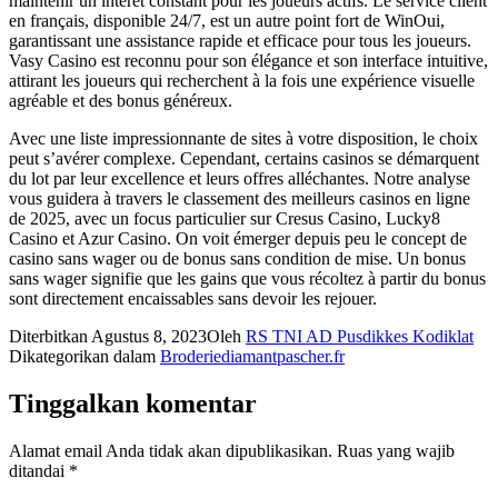
maintenir un intérêt constant pour les joueurs actifs. Le service client
en français, disponible 24/7, est un autre point fort de WinOui,
garantissant une assistance rapide et efficace pour tous les joueurs.
Vasy Casino est reconnu pour son élégance et son interface intuitive,
attirant les joueurs qui recherchent à la fois une expérience visuelle
agréable et des bonus généreux.
Avec une liste impressionnante de sites à votre disposition, le choix
peut s’avérer complexe. Cependant, certains casinos se démarquent
du lot par leur excellence et leurs offres alléchantes. Notre analyse
vous guidera à travers le classement des meilleurs casinos en ligne
de 2025, avec un focus particulier sur Cresus Casino, Lucky8
Casino et Azur Casino. On voit émerger depuis peu le concept de
casino sans wager ou de bonus sans condition de mise. Un bonus
sans wager signifie que les gains que vous récoltez à partir du bonus
sont directement encaissables sans devoir les rejouer.
Diterbitkan
Agustus 8, 2023
Oleh
RS TNI AD Pusdikkes Kodiklat
Dikategorikan dalam
Broderiediamantpascher.fr
Tinggalkan komentar
Alamat email Anda tidak akan dipublikasikan.
Ruas yang wajib
ditandai
*