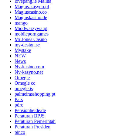
lovepang.ie Malina
Magius-kasyno.pl
Magiuscasino.co
Magiuskasino.de
mango
Miodwarzywa.pl
mobileporngames
Mr Jones Casino
my-design.se
Mystake
NEW
News
Nv-kasino.com
Nv-kasyno.net
Omegle
Omegle cc
omegle.is
palmeirasshopping.pt
Pars
pdrc
Pensionheide.de
Peraturan BPJS
Peraturan Pemerintah
Peraturan Presiden
pinco