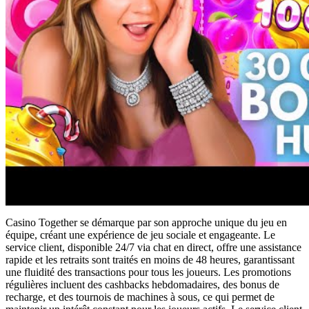
Casino Together se démarque par son approche unique du jeu en
équipe, créant une expérience de jeu sociale et engageante. Le
service client, disponible 24/7 via chat en direct, offre une assistance
rapide et les retraits sont traités en moins de 48 heures, garantissant
une fluidité des transactions pour tous les joueurs. Les promotions
régulières incluent des cashbacks hebdomadaires, des bonus de
recharge, et des tournois de machines à sous, ce qui permet de