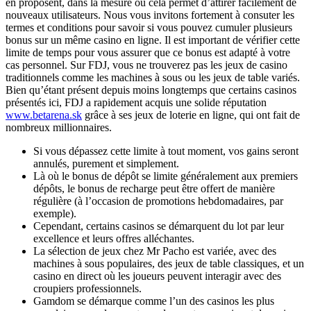
en proposent, dans la mesure où cela permet d’attirer facilement de
nouveaux utilisateurs. Nous vous invitons fortement à consuter les
termes et conditions pour savoir si vous pouvez cumuler plusieurs
bonus sur un même casino en ligne. Il est important de vérifier cette
limite de temps pour vous assurer que ce bonus est adapté à votre
cas personnel. Sur FDJ, vous ne trouverez pas les jeux de casino
traditionnels comme les machines à sous ou les jeux de table variés.
Bien qu’étant présent depuis moins longtemps que certains casinos
présentés ici, FDJ a rapidement acquis une solide réputation
www.betarena.sk
grâce à ses jeux de loterie en ligne, qui ont fait de
nombreux millionnaires.
Si vous dépassez cette limite à tout moment, vos gains seront
annulés, purement et simplement.
Là où le bonus de dépôt se limite généralement aux premiers
dépôts, le bonus de recharge peut être offert de manière
régulière (à l’occasion de promotions hebdomadaires, par
exemple).
Cependant, certains casinos se démarquent du lot par leur
excellence et leurs offres alléchantes.
La sélection de jeux chez Mr Pacho est variée, avec des
machines à sous populaires, des jeux de table classiques, et un
casino en direct où les joueurs peuvent interagir avec des
croupiers professionnels.
Gamdom se démarque comme l’un des casinos les plus