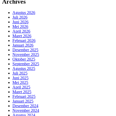
Archives
Agustus 2026
Juli 2026
Juni 2026
Mei 2026
April 2026
Maret 2026
Februari 2026
Januari 2026
Desember 2025
November 2025
Oktober 2025
September 2025
Agustus 2025
Juli 2025
Juni 2025
Mei 2025
April 2025
Maret 2025
Februari 2025
Januari 2025
Desember 2024
November 2024
Agustus 2024