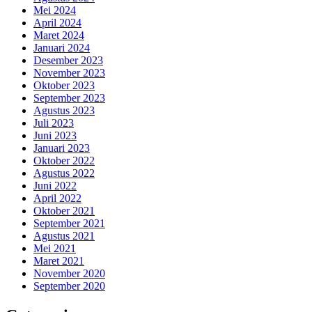
Mei 2024
April 2024
Maret 2024
Januari 2024
Desember 2023
November 2023
Oktober 2023
September 2023
Agustus 2023
Juli 2023
Juni 2023
Januari 2023
Oktober 2022
Agustus 2022
Juni 2022
April 2022
Oktober 2021
September 2021
Agustus 2021
Mei 2021
Maret 2021
November 2020
September 2020