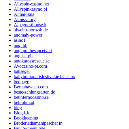
Allyspin-casino.net
Allyspinkasyno.pl
Almarokna
Almissa.org
Alpaguesthouse.it
als-elmshorn-sh.de
anomaly-power
asino1
aug_bh
aug_pu_hesapcetveli
august_pb
autokarossrescue.se
Avocasino-pt.com
bahsegel
ballybunionartsfestival.ie bCasino
bedpage
Beritabawean.com
beste-zahlungsarten.de
betinfernocasino.se
betunlim.pt
blog
Blog Lk
Bookkeeping
Broderiediamantpascher.fr
Buy Semaglutide