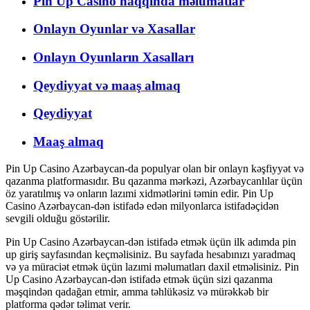
Pin Up Casino haqqında məlumatlar
Onlayn Oyunlar və Xasallar
Onlayn Oyunların Xasalları
Qeydiyyat və maaş almaq
Qeydiyyat
Maaş almaq
Pin Up Casino Azərbaycan-da populyar olan bir onlayn kəşfiyyət və
qazanma platformasıdır. Bu qazanma mərkəzi, Azərbaycanlılar üçün
öz yaratılmış və onların lazımi xidmətlərini təmin edir. Pin Up
Casino Azərbaycan-dən istifadə edən milyonlarca istifadəçidən
sevgili olduğu göstərilir.
Pin Up Casino Azərbaycan-dən istifadə etmək üçün ilk adımda pin
up giriş sayfasından keçməlisiniz. Bu sayfada hesabınızı yaradmaq
və ya müraciət etmək üçün lazımi məlumatları daxil etməlisiniz. Pin
Up Casino Azərbaycan-dən istifadə etmək üçün sizi qazanma
məşqindən qadağan etmir, amma təhlükəsiz və mürəkkəb bir
platforma qədər təlimat verir.