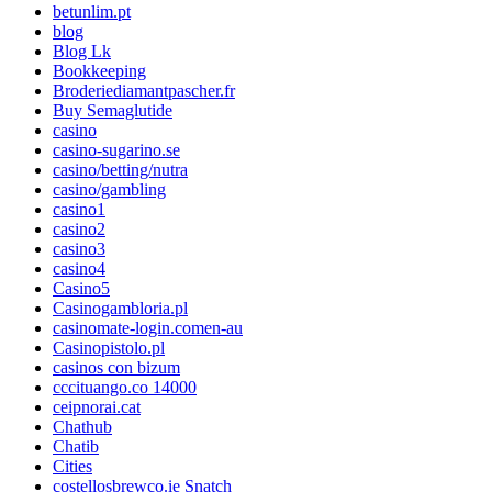
betunlim.pt
blog
Blog Lk
Bookkeeping
Broderiediamantpascher.fr
Buy Semaglutide
casino
casino-sugarino.se
casino/betting/nutra
casino/gambling
casino1
casino2
casino3
casino4
Casino5
Casinogambloria.pl
casinomate-login.comen-au
Casinopistolo.pl
casinos con bizum
cccituango.co 14000
ceipnorai.cat
Chathub
Chatib
Cities
costellosbrewco.ie Snatch