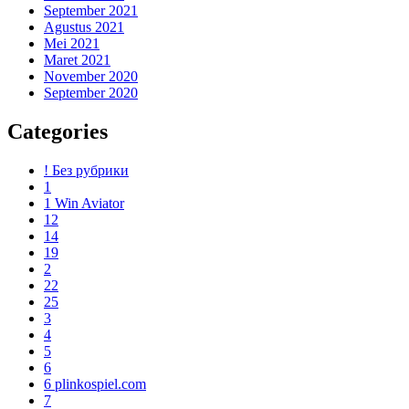
September 2021
Agustus 2021
Mei 2021
Maret 2021
November 2020
September 2020
Categories
! Без рубрики
1
1 Win Aviator
12
14
19
2
22
25
3
4
5
6
6 plinkospiel.com
7