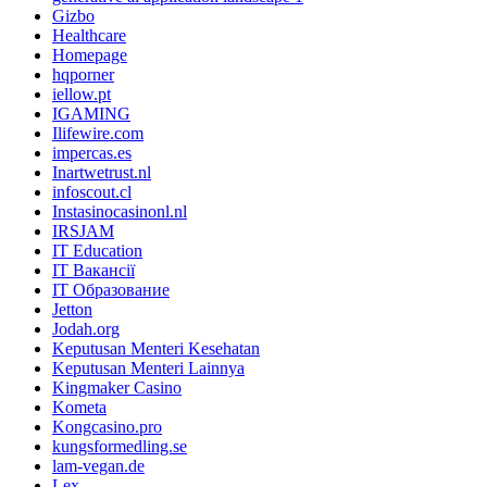
Gizbo
Healthcare
Homepage
hqporner
iellow.pt
IGAMING
Ilifewire.com
impercas.es
Inartwetrust.nl
infoscout.cl
Instasinocasinonl.nl
IRSJAM
IT Education
IT Вакансії
IT Образование
Jetton
Jodah.org
Keputusan Menteri Kesehatan
Keputusan Menteri Lainnya
Kingmaker Casino
Kometa
Kongcasino.pro
kungsformedling.se
lam-vegan.de
Lex